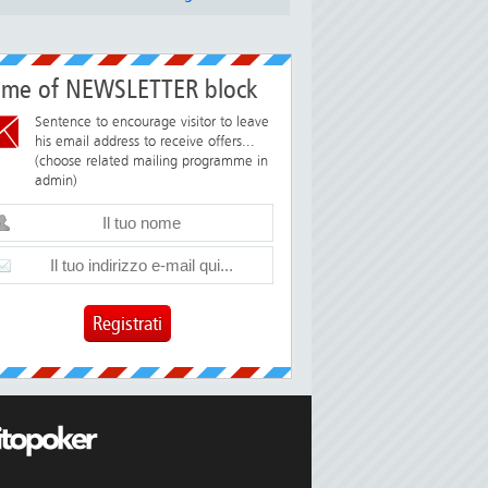
me of NEWSLETTER block
Sentence to encourage visitor to leave
his email address to receive offers...
(choose related mailing programme in
admin)
Registrati