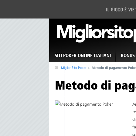
SITI POKER ONLINE ITALIANI
BONUS
Miglior Sito Poker
Metodo di pagamento Poke
Metodo di pa
A
ro
di
fa
sc