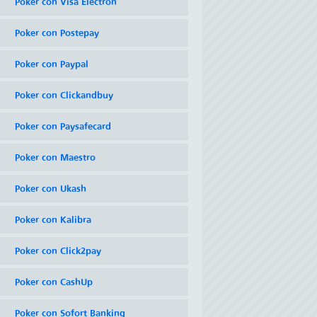
Poker con Visa Electron
Poker con Postepay
Poker con Paypal
Poker con Clickandbuy
Poker con Paysafecard
Poker con Maestro
Poker con Ukash
Poker con Kalibra
Poker con Click2pay
Poker con CashUp
Poker con Sofort Banking