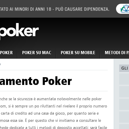
 POKER
POKER SU MAC
POKER SU MOBILE
METODI DI
r
GLI
gamento Poker
nche se la sicurezza è aumentata notevolmente nelle poker
om, si è sempre un po riluttanti nel rivelare il proprio numero
 carta di credito ad una casa da gioco, per quanto seria e
mosa essa sia. È per questo che vi invitiamo a consultare le
hede dedicate a tutti i metodi di deposito accettati: sarà facile