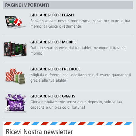
PAGINE IMPORTANTI
GIOCARE POKER FLASH
Senza scaricare nessun programma, senza occupare la tua
memoria! Gioca direttamente!
GIOCARE POKER MOBILE
Dal tuo smartphone o dal tuo tablet, ovunque ti trovi nel
mondo!
GIOCARE POKER FREEROLL
Migliaia di freeroll che aspettano solo di essere guadagnati
grazie alla tua abilità!
GIOCARE POKER GRATIS
Gioca gratuitamente senza alcun deposito, solo la tua
capacità e un pizzico di fortuna!
Ricevi Nostra newsletter