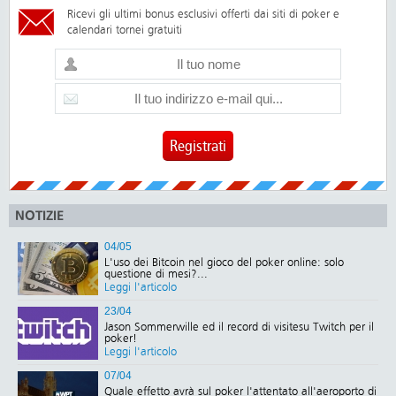
Ricevi
gli ultimi
bonus esclusivi
offerti dai
siti di poker
e
calendari
tornei gratuiti
Registrati
NOTIZIE
04/05
L'uso dei Bitcoin nel gioco del poker online: solo
questione di mesi?...
Leggi l'articolo
23/04
Jason Sommerwille ed il record di visitesu Twitch per il
poker!
Leggi l'articolo
07/04
Quale effetto avrà sul poker l'attentato all'aeroporto di