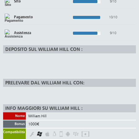
SIto
9/10
Pagamento
10/10
Assistenza
9/10
DEPOSITO SUL WILLIAM HILL CON :
PRELEVARE DAL WILLIAM HILL CON:
INFO MAGGIORI SU WILLIAM HILL :
Nome
William Hill
Bonus
1000€
Compatibilità