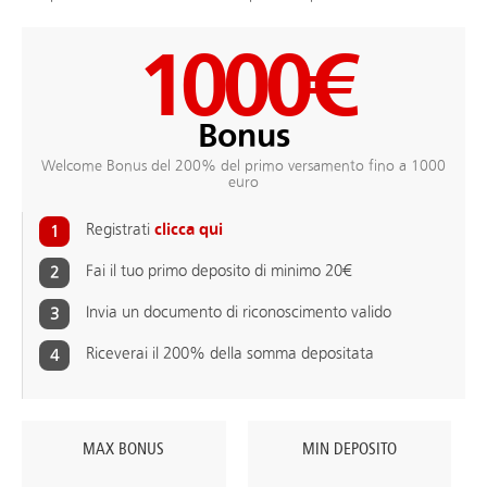
1000€
Bonus
Welcome Bonus del 200% del primo versamento fino a 1000
euro
Registrati
clicca qui
1
Fai il tuo primo deposito di minimo 20€
2
Invia un documento di riconoscimento valido
3
Riceverai il 200% della somma depositata
4
MAX BONUS
MIN DEPOSITO