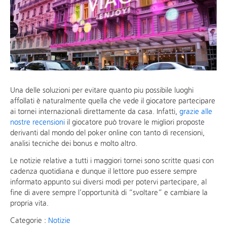
Una delle soluzioni per evitare quanto piu possibile luoghi
affollati è naturalmente quella che vede il giocatore partecipare
ai tornei internazionali direttamente da casa. Infatti,
grazie alle
nostre recensioni
il giocatore può trovare le migliori proposte
derivanti dal mondo del poker online con tanto di recensioni,
analisi tecniche dei bonus e molto altro.
Le notizie relative a tutti i maggiori tornei sono scritte quasi con
cadenza quotidiana e dunque il lettore puo essere sempre
informato appunto sui diversi modi per potervi partecipare, al
fine di avere sempre l’opportunità di “svoltare” e cambiare la
propria vita.
Categorie :
Notizie