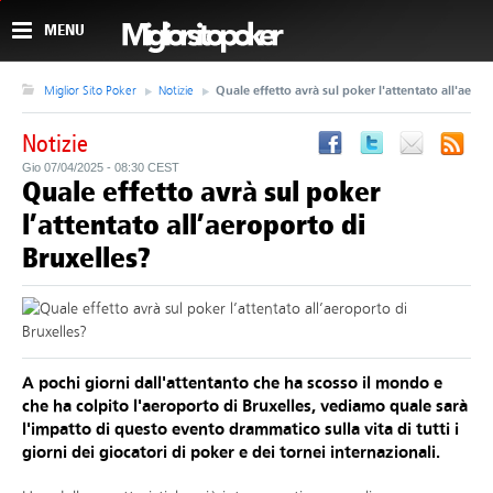
R
R
i
i
MENU
c
c
e
e
v
v
Miglior Sito Poker
Notizie
Quale effetto avrà sul poker l'attentato all'aerop
i
i
g
g
Notizie
l
l
i
i
Gio 07/04/2025 - 08:30 CEST
Quale effetto avrà sul poker
u
u
l
l
l’attentato all’aeroporto di
t
t
i
i
Bruxelles?
m
m
i
i
b
b
o
o
n
n
u
u
A pochi giorni dall'attentanto che ha scosso il mondo e
s
s
che ha colpito l'aeroporto di Bruxelles, vediamo quale sarà
e
e
s
s
l'impatto di questo evento drammatico sulla vita di tutti i
c
c
giorni dei giocatori di poker e dei tornei internazionali.
l
l
u
u