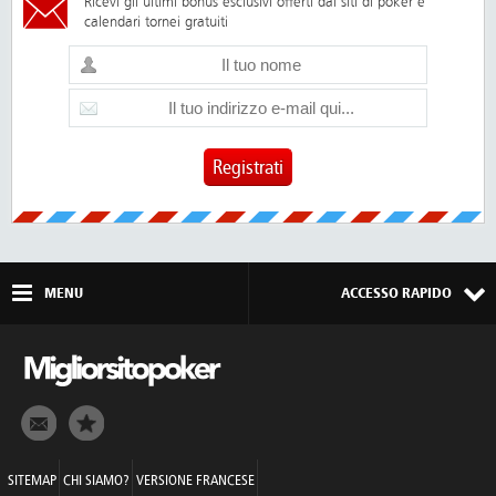
Ricevi
gli ultimi
bonus esclusivi
offerti dai
siti di poker
e
calendari
tornei gratuiti
Registrati
MENU
ACCESSO RAPIDO
SITEMAP
CHI SIAMO?
VERSIONE FRANCESE