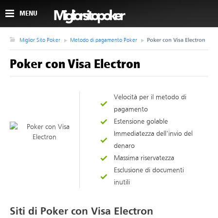
MENU
Miglior Sito Poker
Metodo di pagamento Poker
Poker con Visa Electron
Poker con Visa Electron
Velocità per il metodo di
pagamento
Estensione golable
Immediatezza dell'invio del
denaro
Massima riservatezza
Esclusione di documenti
inutili
Siti di Poker con Visa Electron