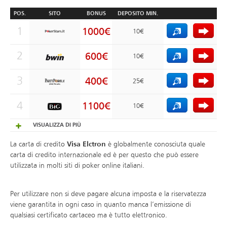
POS.
SITO
BONUS
DEPOSITO MIN.
1
1000€
10€
2
600€
10€
3
400€
25€
4
1100€
10€
VISUALIZZA DI PIÙ
La
carta di credito
Visa Elctron
è globalmente conosciuta quale
carta di credito internazionale ed è per questo che può essere
utilizzata in molti siti di poker online italiani.
Per utilizzare non si deve pagare alcuna imposta e la riservatezza
viene garantita in ogni caso in quanto manca l’emissione di
qualsiasi certificato cartaceo ma è tutto elettronico.