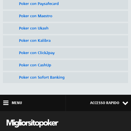
Poker con Paysafecard
Poker con Maestro
Poker con Ukash
Poker con Kalibra
Poker con Click2pay
Poker con CashUp
Poker con Sofort Banking
MENU
ACCESSO RAPIDO