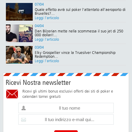
07/04
Quale effetto avrà sul poker l'attentato all'aeroporto di
Bruxelles?...
Leggi l'articolo
04/04
Dan Bilzerian mette nella scommessa il suo jet di 250
000 dollari!...
Leggi l'articolo
03/04
Elky Grospellier vince la Truesilver Championship
Redemption...
Leggi l'articolo
Ricevi Nostra newsletter
Ricevi
gli ultimi
bonus esclusivi
offerti dai
siti di poker
e
calendari
tornei gratuiti