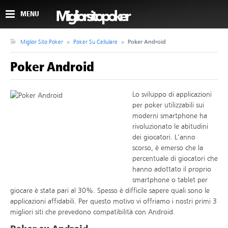
MENU
Miglior Sito Poker
Poker Su Cellulare
Poker Android
Poker Android
Lo sviluppo di applicazioni
per poker utilizzabili sui
moderni smartphone ha
rivoluzionato le abitudini
dei giocatori. L’anno
scorso, è emerso che la
percentuale di giocatori che
hanno adottato il proprio
smartphone o tablet per
giocare è stata pari al 30%. Spesso è difficile sapere quali sono le
applicazioni affidabili. Per questo motivo vi offriamo i nostri primi 3
migliori siti che prevedono compatibilità con Android.