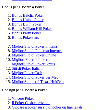
Bonus per Giocare a Poker
Bonus Betclic Poker
Bonus Unibet Poker
Bonus Bwin Poker
Bonus William Hill Poker
Bonus Party Poker
Bonus Pokerstars
Miglior Sito di Poker in Italia
Miglior Sito di Poker su Internet
Miglior Sito di Poker Online
Migliori Freeroll Poker
Miglior Sito di Poker Gratis
Siti di Poker Italiani
Miglior Poker Cash
Miglior Sito di Poker per Mac
Miglior Sito per il Texas Hold'em
Consigli per Giocare a Poker
Vincere Poker
Il Poker Cash e arrivato!
Giocare a poker sui siti di poker on line legali