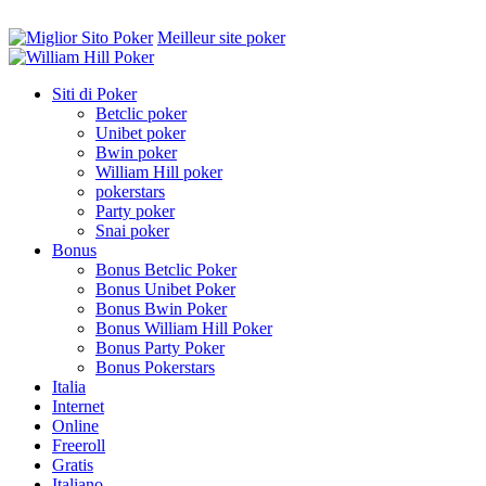
Meilleur site poker
Siti di Poker
Betclic poker
Unibet poker
Bwin poker
William Hill poker
pokerstars
Party poker
Snai poker
Bonus
Bonus Betclic Poker
Bonus Unibet Poker
Bonus Bwin Poker
Bonus William Hill Poker
Bonus Party Poker
Bonus Pokerstars
Italia
Internet
Online
Freeroll
Gratis
Italiano