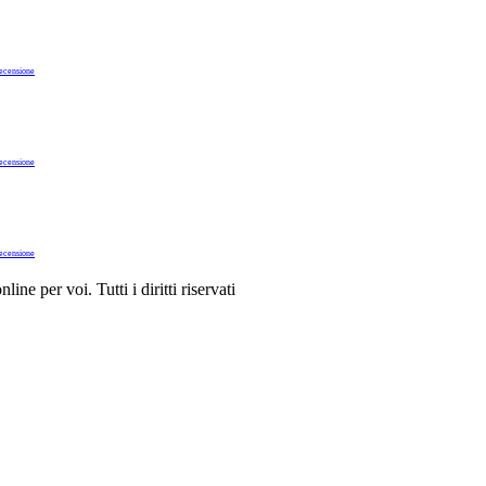
ecensione
ecensione
ecensione
e per voi. Tutti i diritti riservati