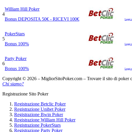
William Hill Poker
4
Bonus DEPOSITA 50€ - RICEVI 100€
Leggi r
PokerStars
5
Bonus 100%
Leggi r
Party Poker
6
Bonus 100%
Leggi r
Copyright © 2026 – MigliorSitoPoker.com – Trovare il sito di poker onlin
Chi siamo?
Registrazione Sito Poker
Registrazione Betclic Poker
Registrazione Unibet Poker
Registrazione Bwin Poker
Registrazione William Hill Poker
Registrazione PokerStars
Registrazione Party Poker