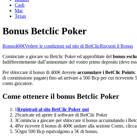
Cash
Mac
Texas
Bonus Betclic Poker
Bonus
400€
Vedere le condizioni sul sito di BetClic
Riscuoti il Bonus
Cominciate a giocare su Betclic Poker ed approfittate del
bonus esclu
Indifferentemente dall’ammontare del vostro primo deposito (deve esse
Per sbloccare il bonus di 400€ dovrete
accumulare i BetClic Points
:
di commissione pagate) fino ad arrivare a 500 Bcp per cui riceverete 5
conto giocatore.
Come ottenere il bonus Betclic Poker
1
Registrati al sito BetClic Poker qui
2
Scaricate ed aprire il software di BetClic Poker
3
Comincia a giocare per sbloccare il bonus accumulando i Betc
4
Per ricevere il bonus di 400€ andare alla sezione Conto, clic
5
Ogni 500 Bcp equivalgono a 5€ di bonus.