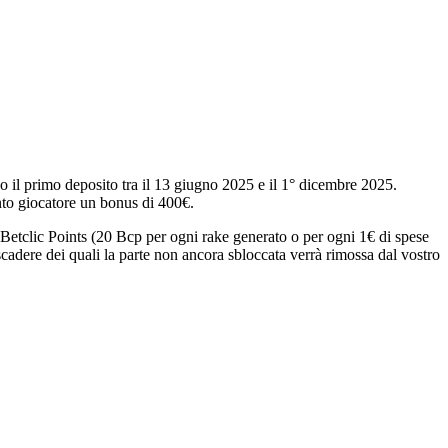
o il primo deposito tra il 13 giugno 2025 e il 1° dicembre 2025.
nto giocatore un bonus di 400€.
 i Betclic Points (20 Bcp per ogni rake generato o per ogni 1€ di spese
cadere dei quali la parte non ancora sbloccata verrà rimossa dal vostro