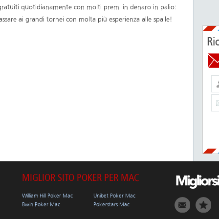
 gratuiti quotidianamente con molti premi in denaro in palio:
assare ai grandi tornei con molta più esperienza alle spalle!
Ri
MIGLIOR SITO POKER PER MAC
William Hill Poker Mac
Unibet Poker Mac
Bwin Poker Mac
Pokerstars Mac