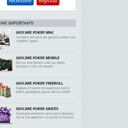
Recensione
Registrati
INE IMPORTANTI
GIOCARE POKER MAC
Tantissimi software per giocare a poker con
i prodotti Apple!
GIOCARE POKER MOBILE
Dal tuo smartphone o dal tuo tablet,
ovunque ti trovi nel mondo!
GIOCARE POKER FREEROLL
Migliaia di freeroll che aspettano solo di
essere guadagnati grazie alla tua abilità!
GIOCARE POKER GRATIS
Gioca gratuitamente senza alcun deposito,
solo la tua capacità e un pizzico di fortuna!