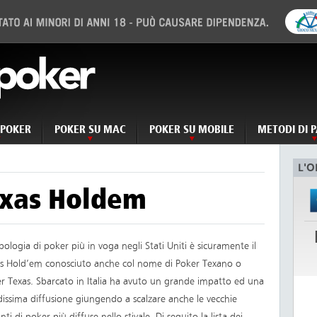
 POKER
POKER SU MAC
POKER SU MOBILE
METODI DI
L'O
exas Holdem
ipologia di poker più in voga negli Stati Uniti è sicuramente il
s Hold’em conosciuto anche col nome di Poker Texano o
r Texas. Sbarcato in Italia ha avuto un grande impatto ed una
dissima diffusione giungendo a scalzare anche le vecchie
anti di poker più diffuse nello stivale. Di seguito la lista dei