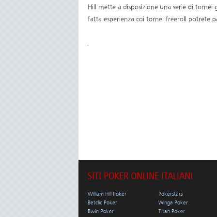
Hill mette a disposizione una serie di tornei
fatta esperienza coi tornei freeroll potrete p
Esistono
diverse
tipologie
di
Poker
Texas
con
cui
poter
giocare
SITI POKER ONLINE ITALIANI
in
rete:
William Hill Poker
Pokerstars
si
Betclic Poker
Winga Poker
può
Bwin Poker
Titan Poker