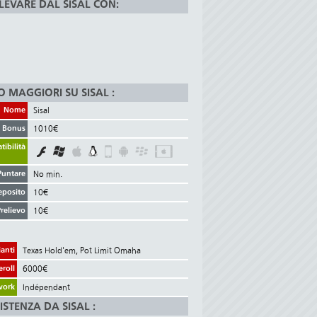
LEVARE DAL SISAL CON:
O MAGGIORI SU SISAL :
Nome
Sisal
Bonus
1010€
ibilità
Puntare
No min.
eposito
10€
Prelievo
10€
ianti
Texas Hold'em, Pot Limit Omaha
eroll
6000€
work
Indépendant
ISTENZA DA SISAL :