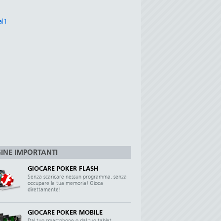
INE IMPORTANTI
GIOCARE POKER FLASH
Senza scaricare nessun programma, senza
occupare la tua memoria! Gioca
direttamente!
GIOCARE POKER MOBILE
Dal tuo smartphone o dal tuo tablet,