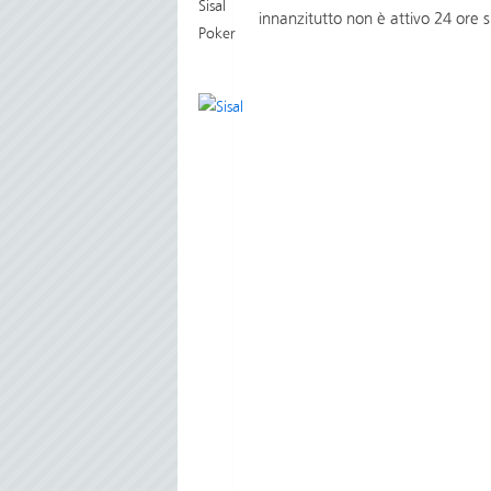
innanzitutto non è attivo 24 ore