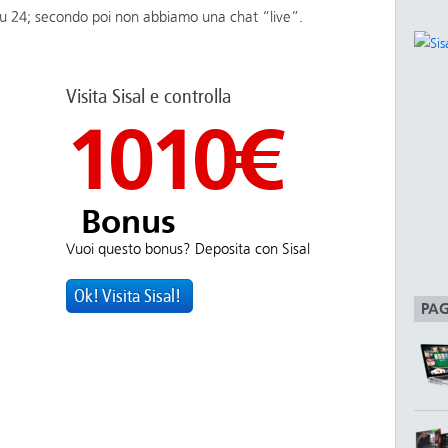
 su 24; secondo poi non abbiamo una chat “live”.
Visita Sisal e controlla
1010€
Bonus
Vuoi questo bonus? Deposita con Sisal
Ok! Visita Sisal!
PAG