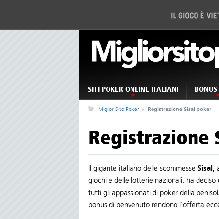
SITI POKER ONLINE ITALIANI
BONUS
Miglior Sito Poker
Registrazione Sisal poker
Registrazione 
Il gigante italiano delle scommesse
Sisal,
giochi e delle lotterie nazionali, ha decis
tutti gli appassionati di poker della penis
bonus di benvenuto rendono l’offerta ecc