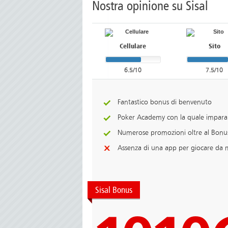
Nostra opinione su Sisal
Cellulare
Sito
6.5/10
7.5/10
Fantastico bonus di benvenuto
Poker Academy con la quale imparar
Numerose promozioni oltre al Bonu
Assenza di una app per giocare da 
Sisal Bonus