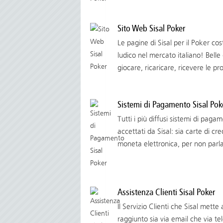
Sito Web Sisal Poker
Le pagine di Sisal per il Poker c
ludico nel mercato italiano! Belle
giocare, ricaricare, ricevere le p
Sistemi di Pagamento Sisal Pok
Tutti i più diffusi sistemi di paga
accettati da Sisal: sia carte di c
moneta elettronica, per non parl
Assistenza Clienti Sisal Poker
Il Servizio Clienti che Sisal mette
raggiunto sia via email che via te