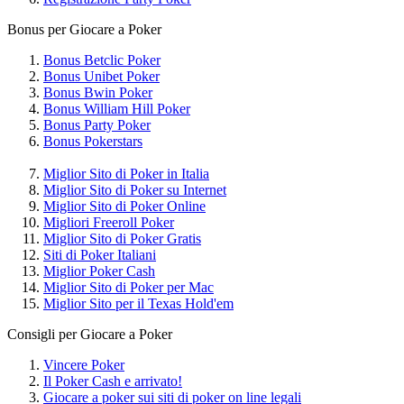
Bonus per Giocare a Poker
Bonus Betclic Poker
Bonus Unibet Poker
Bonus Bwin Poker
Bonus William Hill Poker
Bonus Party Poker
Bonus Pokerstars
Miglior Sito di Poker in Italia
Miglior Sito di Poker su Internet
Miglior Sito di Poker Online
Migliori Freeroll Poker
Miglior Sito di Poker Gratis
Siti di Poker Italiani
Miglior Poker Cash
Miglior Sito di Poker per Mac
Miglior Sito per il Texas Hold'em
Consigli per Giocare a Poker
Vincere Poker
Il Poker Cash e arrivato!
Giocare a poker sui siti di poker on line legali