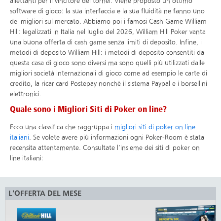
allettanti per il vincitore dei tornei. Viene proposto un ottimo
software di gioco: la sua interfaccia e la sua fluidità ne fanno uno
dei migliori sul mercato. Abbiamo poi i famosi Cash Game William
Hill: legalizzati in Italia nel luglio del 2026, William Hill Poker vanta
una buona offerta di cash game senza limiti di deposito. Infine, i
metodi di deposito William Hill: i metodi di deposito consentiti da
questa casa di gioco sono diversi ma sono quelli più utilizzati dalle
migliori società internazionali di gioco come ad esempio le carte di
credito, la ricaricard Postepay nonchè il sistema Paypal e i borsellini
elettronici.
Quale sono i Migliori Siti di Poker on line?
Ecco una classifica che raggruppa i
migliori siti di poker on line
italiani
. Se volete avere più informazioni ogni Poker-Room è stata
recensita attentamente. Consultate l’insieme dei siti di poker on
line italiani:
L'OFFERTA DEL MESE