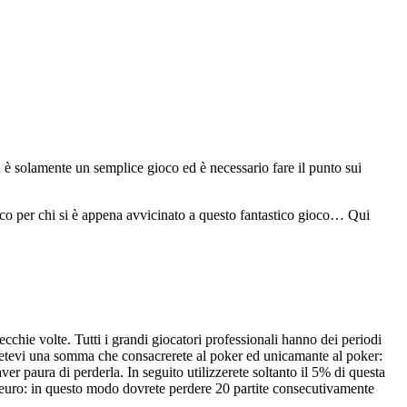
n è solamente un semplice gioco ed è necessario fare il punto sui
tico per chi si è appena avvicinato a questo fantastico gioco… Qui
cchie volte. Tutti i grandi giocatori professionali hanno dei periodi
edetevi una somma che consacrerete al poker ed unicamante al poker:
 paura di perderla. In seguito utilizzerete soltanto il 5% di questa
 euro: in questo modo dovrete perdere 20 partite consecutivamente