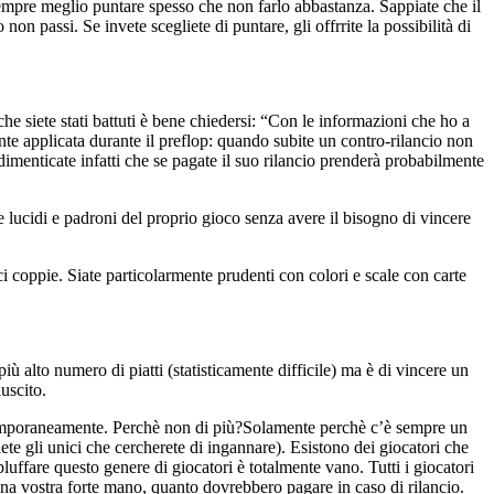
 sempre meglio puntare spesso che non farlo abbastanza. Sappiate che il
non passi. Se invete scegliete di puntare, gli offrrite la possibilità di
 siete stati battuti è bene chiedersi: “Con le informazioni che ho a
e applicata durante il preflop: quando subite un contro-rilancio non
menticate infatti che se pagate il suo rilancio prenderà probabilmente
re lucidi e padroni del proprio gioco senza avere il bisogno di vincere
i coppie. Siate particolarmente prudenti con colori e scale con carte
iù alto numero di piatti (statisticamente difficile) ma è di vincere un
uscito.
ntemporaneamente. Perchè non di più?Solamente perchè c’è sempre un
ete gli unici che cercherete di ingannare). Esistono dei giocatori che
luffare questo genere di giocatori è totalmente vano. Tutti i giocatori
na vostra forte mano, quanto dovrebbero pagare in caso di rilancio.