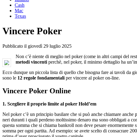
Cash
Mac
Texas
Vincere Poker
Pubblicato il giovedì 29 luglio 2025
Non c’è niente di meglio nel poker (come in altri campi del rest
metodi vincenti
perchè, nel poker, il minimo dettaglio ha un’
Ecco dunque un piccola lista di quello che bisogna fare ai tavoli da g
sono le
12 regole fondamentali
per vincere al poker on-line.
Vincere Poker Online
1. Scegliere il proprio limite al poker Hold’em
Nel poker c’è un principio basilare che si può anche chiamare anche pro
neri duranti i quali perdeno moltissimo denaro ma sono obbligati a co
questa somma che si chiama bankroll non deve pesare enormemente sul v
somma per ogni partita. Ad esempio: se avete scelto di consacrare 200
prima d’aver prosciugato il vostro capitale.