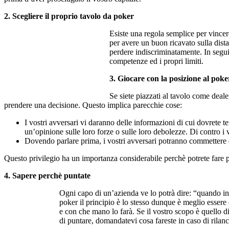
2. Scegliere il proprio tavolo da poker
Esiste una regola semplice per vincer
per avere un buon ricavato sulla dist
perdere indiscriminatamente. In seguit
competenze ed i propri limiti.
3. Giocare con la posizione al poke
Se siete piazzati al tavolo come deale
prendere una decisione. Questo implica parecchie cose:
I vostri avversari vi daranno delle informazioni di cui dovrete te
un’opinione sulle loro forze o sulle loro debolezze. Di contro i
Dovendo parlare prima, i vostri avversari potranno commettere d
Questo privilegio ha un importanza considerabile perchè potrete fare pro
4. Sapere perchè puntate
Ogni capo di un’azienda ve lo potrà dire: “quando inv
poker il principio è lo stesso dunque è meglio essere
e con che mano lo farà. Se il vostro scopo è quello d
di puntare, domandatevi cosa fareste in caso di rilanc