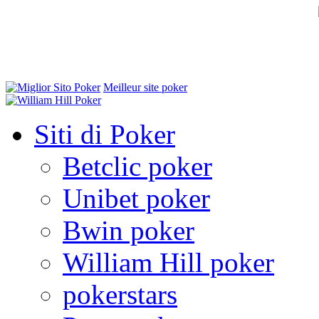
Meilleur site poker
Siti di Poker
Betclic poker
Unibet poker
Bwin poker
William Hill poker
pokerstars