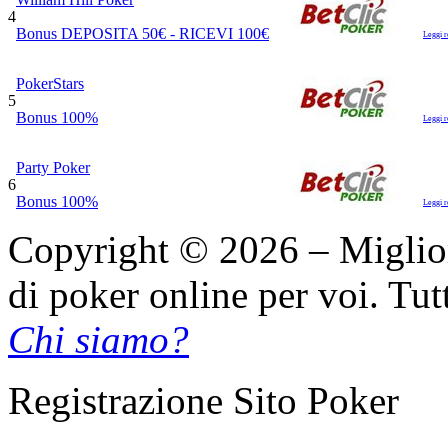
4
Bonus DEPOSITA 50€ - RICEVI 100€
Leggi r
PokerStars
5
Bonus 100%
Leggi r
Party Poker
6
Bonus 100%
Leggi r
Copyright © 2026 – Miglior
di poker online per voi. Tutti
Chi siamo?
Registrazione Sito Poker