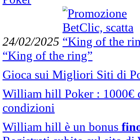
24/02/2025
“King of the ring”
Gioca sui Migliori Siti di P
William hill Poker : 1000€
condizioni
William hill è un bonus
fin