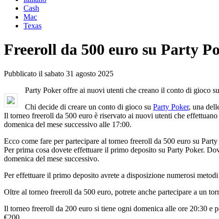
Cash
Mac
Texas
Freeroll da 500 euro su Party Po
Pubblicato il sabato 31 agosto 2025
Party Poker offre ai nuovi utenti che creano il conto di gioco s
Chi decide di creare un conto di gioco su
Party Poker
, una del
Il torneo freeroll da 500 euro è riservato ai nuovi utenti che effettua
domenica del mese successivo alle 17:00.
Ecco come fare per partecipare al torneo freeroll da 500 euro su Party
Per prima cosa dovete effettuare il primo deposito su Party Poker. Dovet
domenica del mese successivo.
Per effettuare il primo deposito avrete a disposizione numerosi metodi
Oltre al torneo freeroll da 500 euro, potrete anche partecipare a un to
Il torneo freeroll da 200 euro si tiene ogni domenica alle ore 20:30 e per
€200.