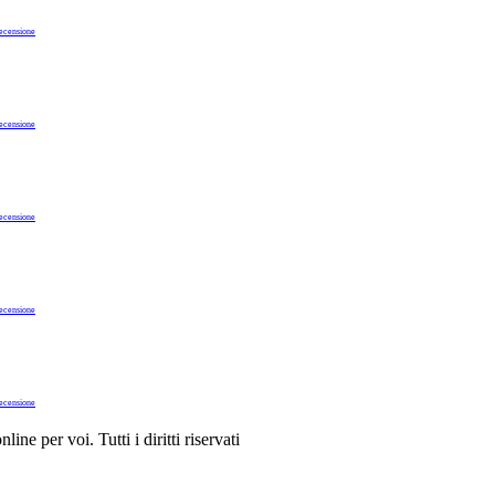
ecensione
ecensione
ecensione
ecensione
ecensione
e per voi. Tutti i diritti riservati