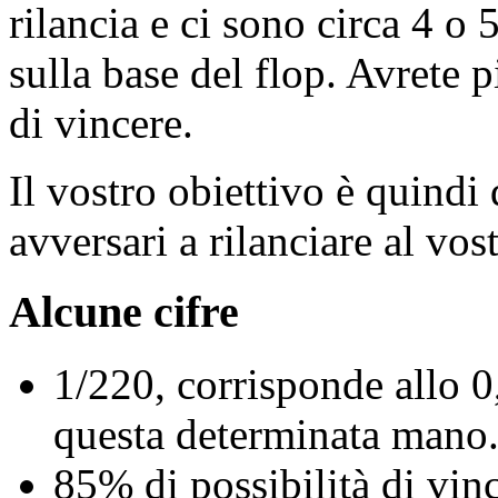
rilancia e ci sono circa 4 o 
sulla base del flop. Avrete 
di vincere.
Il vostro obiettivo è quindi 
avversari a rilanciare al vos
Alcune cifre
1/220, corrisponde allo 0
questa determinata mano
85% di possibilità di vin