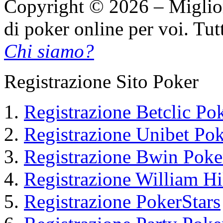
Copyright © 2026 – Miglior
di poker online per voi. Tutti
Chi siamo?
Registrazione Sito Poker
Registrazione Betclic Po
Registrazione Unibet Po
Registrazione Bwin Poke
Registrazione William Hi
Registrazione PokerStars