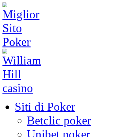
Siti di Poker
Betclic poker
Unibet poker