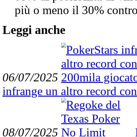
più o meno il 30% contro
Leggi anche
06/07/2025
infrange un altro record co
08/07/2025