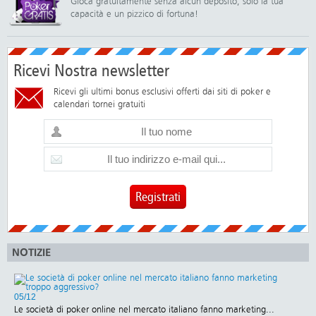
Gioca gratuitamente senza alcun deposito, solo la tua
capacità e un pizzico di fortuna!
Ricevi Nostra newsletter
Ricevi
gli ultimi
bonus esclusivi
offerti dai
siti di poker
e
calendari
tornei gratuiti
Registrati
NOTIZIE
05/12
Le società di poker online nel mercato italiano fanno marketing...