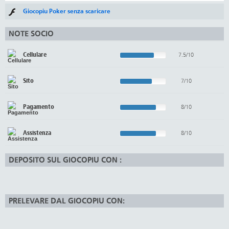
Giocopiu Poker senza scaricare
NOTE SOCIO
Cellulare
7.5/10
Sito
7/10
Pagamento
8/10
Assistenza
8/10
DEPOSITO SUL GIOCOPIU CON :
PRELEVARE DAL GIOCOPIU CON: