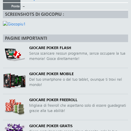
Posta
–
SCREENSHOTS DI GIOCOPIU :
PAGINE IMPORTANTI
GIOCARE POKER FLASH
Senza scaricare nessun programma, senza occupare la tua
memoria! Gioca direttamente!
GIOCARE POKER MOBILE
Dal tuo smartphone o dal tuo tablet, ovunque ti trovi nel
mondo!
GIOCARE POKER FREEROLL
Migliaia di freeroll che aspettano solo di essere guadagnati
grazie alla tua abilità!
GIOCARE POKER GRATIS