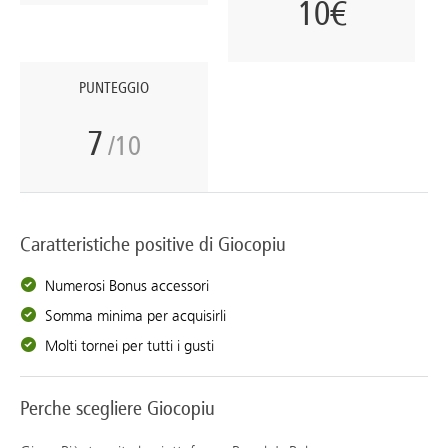
10€
PUNTEGGIO
7
/10
Caratteristiche positive di Giocopiu
Numerosi Bonus accessori
Somma minima per acquisirli
Molti tornei per tutti i gusti
Perche scegliere Giocopiu