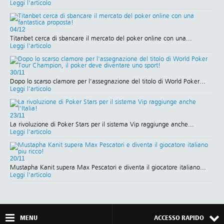
Leggi l'articolo
04/12
Titanbet cerca di sbancare il mercato del poker online con una...
Leggi l'articolo
30/11
Dopo lo scarso clamore per l'assegnazione del titolo di World Poker...
Leggi l'articolo
23/11
La rivoluzione di Poker Stars per il sistema Vip raggiunge anche...
Leggi l'articolo
20/11
Mustapha Kanit supera Max Pescatori e diventa il giocatore italiano...
Leggi l'articolo
MENU
ACCESSO RAPIDO