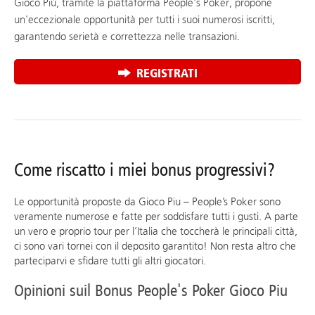
Gioco Più, tramite la piattaforma People's Poker, propone
un'eccezionale opportunità per tutti i suoi numerosi iscritti,
garantendo serietà e correttezza nelle transazioni.
REGISTRATI
Come riscatto i miei bonus progressivi?
Le opportunità proposte da Gioco Piu – People’s Poker sono
veramente numerose e fatte per soddisfare tutti i gusti. A parte
un vero e proprio tour per l’Italia che toccherà le principali città,
ci sono vari tornei con il deposito garantito! Non resta altro che
parteciparvi e sfidare tutti gli altri giocatori.
Opinioni suil Bonus People's Poker Gioco Piu