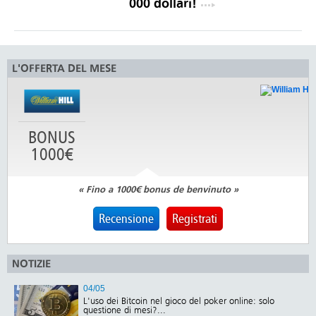
000 dollari!
L'OFFERTA DEL MESE
BONUS
1000€
« Fino a 1000€ bonus de benvinuto »
Recensione
Registrati
NOTIZIE
04/05
L'uso dei Bitcoin nel gioco del poker online: solo
questione di mesi?...