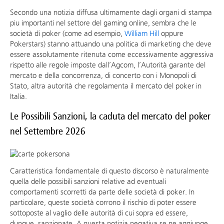
s
s
Secondo una notizia diffusa ultimamente dagli organi di stampa
i
i
piu importanti nel settore del gaming online, sembra che le
v
v
i
i
società di poker (come ad esempio,
William Hill
oppure
o
o
Pokerstars) stanno attuando una politica di marketing che deve
f
f
essere assolutamente ritenuta come eccessivamente aggressiva
f
f
rispetto alle regole imposte dall’Agcom, l’Autorità garante del
e
e
mercato e della concorrenza, di concerto con i Monopoli di
r
r
Stato, altra autorità che regolamenta il mercato del poker in
t
t
i
i
Italia.
d
d
a
a
Le Possibili Sanzioni, la caduta del mercato del poker
i
i
nel Settembre 2026
s
s
i
i
t
t
i
i
d
d
Caratteristica fondamentale di questo discorso è naturalmente
i
i
quella delle possibili sanzioni relative ad eventuali
p
p
comportamenti scorretti da parte delle società di poker. In
o
o
particolare, queste società corrono il rischio di poter essere
k
k
e
e
sottoposte al vaglio delle autorità di cui sopra ed essere,
r
r
dunque, sanzionate. A questa notizia negativa se ne aggiunge