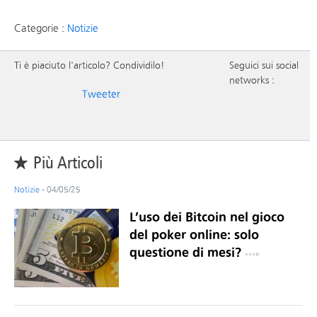
Categorie :
Notizie
Ti è piaciuto l'articolo? Condividilo!
Seguici sui social
networks :
Tweeter
Più Articoli
Notizie
- 04/05/25
L’uso dei Bitcoin nel gioco
del poker online: solo
questione di mesi?