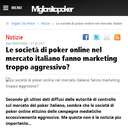
R
R
i
i
MENU
c
c
e
e
v
v
Miglior Sito Poker
Notizie
Le società di poker online nel mercato italiano
i
i
g
g
Notizie
l
l
i
i
Sab 05/07/2025 - 17:11 CET
Le società di poker online nel
u
u
l
l
mercato italiano fanno marketing
t
t
i
i
troppo aggressivo?
m
m
i
i
b
b
o
o
n
n
u
u
Secondo gli ultimi dati diffusi dalle autorità di controllo
s
s
sul mercato del poker italiano, sembra che le società di
e
e
s
s
poker online attuino delle campagne mediatiche
c
c
eccessivamente aggressive. Ma questa non è la notizia piu
l
l
importante...
u
u