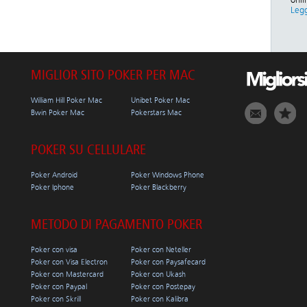
onli
Legg
MIGLIOR SITO POKER PER MAC
William Hill Poker Mac
Unibet Poker Mac
Bwin Poker Mac
Pokerstars Mac
POKER SU CELLULARE
Poker Android
Poker Windows Phone
Poker Iphone
Poker Blackberry
METODO DI PAGAMENTO POKER
Poker con visa
Poker con Neteller
Poker con Visa Electron
Poker con Paysafecard
Poker con Mastercard
Poker con Ukash
Poker con Paypal
Poker con Postepay
Poker con Skrill
Poker con Kalibra