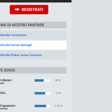
REGISTRATI
INE DI NOSTRO PARTNER
Intralot recensione
Intralot bonus dettagli
Intralot Poker senza Scaricare
E SOCIO
Cellulare
6/10
Sito
7/10
Pagamento
7.5/10