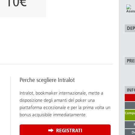
10€
DEP
PRE
Perche scegliere Intralot
INF
Intralot, bookmaker internazionale, mette a
disposizione degli amanti del poker una
piattaforma eccezionale e per la prima volta un
Compat
bonus acquisibile immediatamente.
REGISTRATI
D