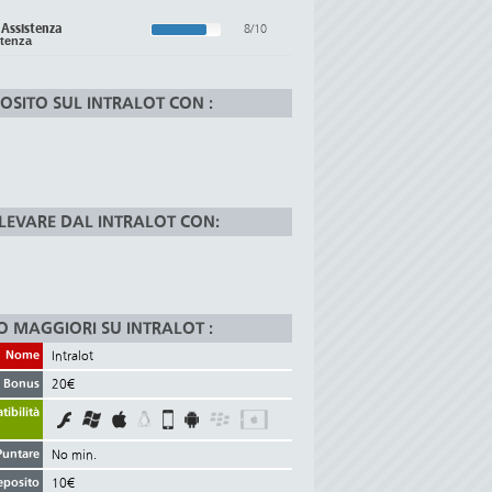
Assistenza
8/10
OSITO SUL INTRALOT CON :
LEVARE DAL INTRALOT CON:
O MAGGIORI SU INTRALOT :
Nome
Intralot
Bonus
20€
ibilità
Puntare
No min.
eposito
10€