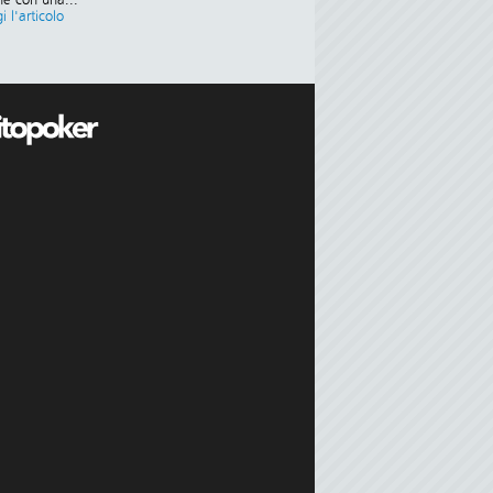
ne con una...
i l'articolo