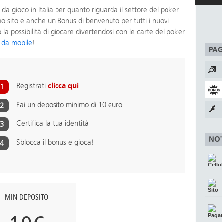
 da gioco in Italia per quanto riguarda il settore del poker
o sito e anche un Bonus di benvenuto per tutti i nuovi
o la possibilità di giocare divertendosi con le carte del poker
 da mobile
!
PAG
Registrati
clicca qui
1
Fai un deposito minimo di 10 euro
2
Certifica la tua identità
3
NOT
Sblocca il bonus e gioca!
4
MIN DEPOSITO