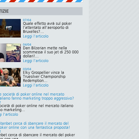
IZIE
07/04
Quale effetto avrà sul poker
l'attentato all'aeroporto di
Bruxelles?...
Leggi l'articolo
04/04
Dan Bilzerian mette nella
scommessa il suo jet di 250 000
dollari!...
Leggi l'articolo
03/04
Elky Grospellier vince la
Truesilver Championship
Redemption...
Leggi l'articolo
2
ocietà di poker online nel mercato italiano
o marketing...
i l'articolo
2
nbet cerca di sbancare il mercato del poker