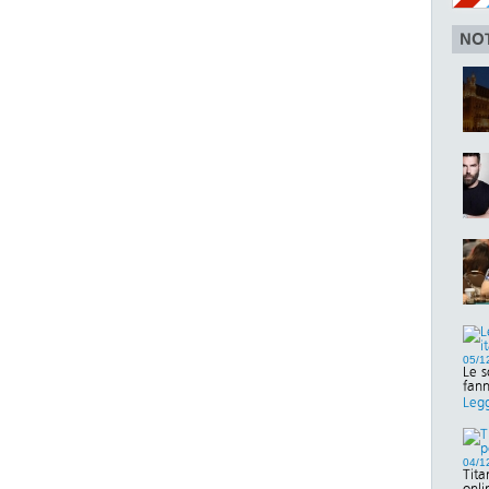
NOT
05/1
Le s
fann
Legg
04/1
Tita