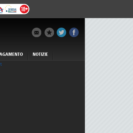
 PAGAMENTO
NOTIZIE