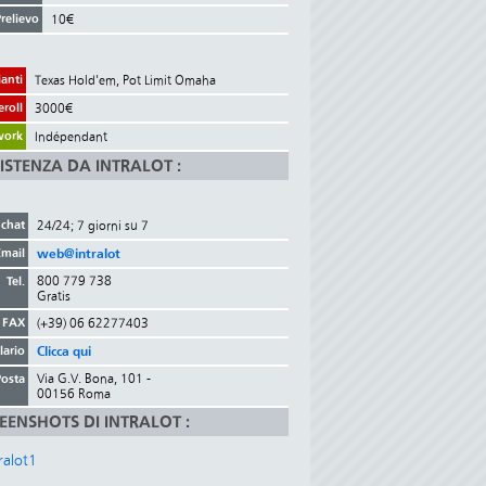
Prelievo
10€
ianti
Texas Hold'em, Pot Limit Omaha
eroll
3000€
work
Indépendant
ISTENZA DA INTRALOT :
 chat
24/24; 7 giorni su 7
Email
web@intralot
800 779 738
Tel.
Gratis
FAX
(+39) 06 62277403
lario
Clicca qui
Via G.V. Bona, 101 -
Posta
00156 Roma
EENSHOTS DI INTRALOT :