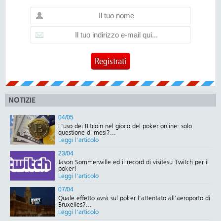
Registrati
NOTIZIE
04/05
L'uso dei Bitcoin nel gioco del poker online: solo
questione di mesi?...
Leggi l'articolo
23/04
Jason Sommerwille ed il record di visitesu Twitch per il
poker!
Leggi l'articolo
07/04
Quale effetto avrà sul poker l'attentato all'aeroporto di
Bruxelles?...
Leggi l'articolo