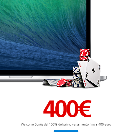
400€
Welcome Bonus del 100% del primo versamento fino a 400 euro