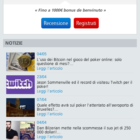
« Fino a 1000€ bonus de benvinuto »
Recensione
Registrati
NOTIZIE
04/05
L'uso dei Bitcoin nel gioco del poker online: solo
questione di mesi?...
Leggi l'articolo
23/04
Jason Sommerwille ed il record di visitesu Twitch per il
poker!
Leggi l'articolo
07/04
Quale effetto avrà sul poker l'attentato all'aeroporto di
Bruxelles?...
Leggi l'articolo
04/04
Dan Bilzerian mette nella scommessa il suo jet di 250
000 dollari!...
Leggi l'articolo