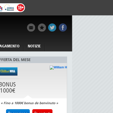
 PAGAMENTO
NOTIZIE
FFERTA DEL MESE
BONUS
1000€
« Fino a 1000€ bonus de benvinuto »