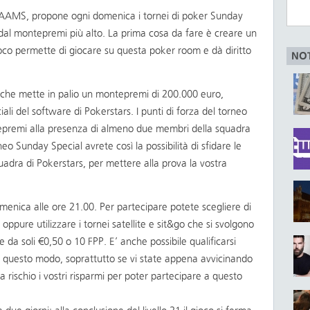
m AAMS, propone ogni domenica i tornei di poker Sunday
dal montepremi più alto. La prima cosa da fare è creare un
gioco permette di giocare su questa poker room e dà diritto
NOT
 che mette in palio un montepremi di 200.000 euro,
li del software di Pokerstars. I punti di forza del torneo
tepremi alla presenza di almeno due membri della squadra
neo Sunday Special avrete così la possibilità di sfidare le
squadra di Pokerstars, per mettere alla prova la vostra
omenica alle ore 21.00. Per partecipare potete scegliere di
oppure utilizzare i tornei satellite e sit&go che si svolgono
e da soli €0,50 o 10 FPP. E’ anche possibile qualificarsi
 In questo modo, soprattutto se vi state appena avvicinando
rischio i vostri risparmi per poter partecipare a questo