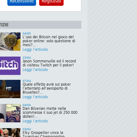
Recensione
Registrati
IZIE
04/05
L'uso dei Bitcoin nel gioco del
poker online: solo questione di
mesi?...
Leggi l'articolo
23/04
Jason Sommerwille ed il record
di visitesu Twitch per il poker!
Leggi l'articolo
07/04
Quale effetto avrà sul poker
l'attentato all'aeroporto di
Bruxelles?...
Leggi l'articolo
04/04
Dan Bilzerian mette nella
scommessa il suo jet di 250 000
dollari!...
Leggi l'articolo
03/04
Elky Grospellier vince la
Truesilver Championship