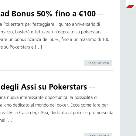
load Bonus 50% fino a €100
 Pokerstars per festeggiare il quinto anniversario di
 marzo, basterà effettuare un deposito su pokerstars
ivare un bonus ricarica del 50%, fino a un massimo di 100
re su Pokerstars e […]
Leggi l'articolo
 degli Assi su Pokerstars
i una nuova interessante opportunità: la possibilità di
italiano dedicato al mondo del poker. Ecco come fare per
l reality La Casa degli Assi, dedicato al poker e promosso da
nel […]