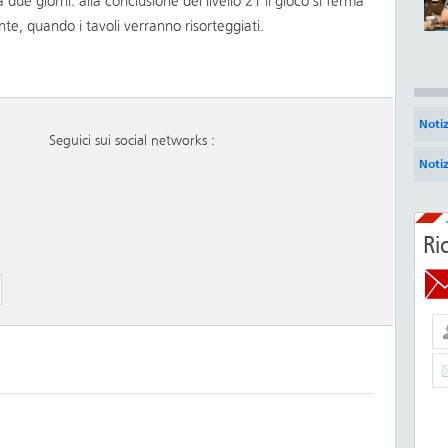
due giorni: alla conclusione del livello 21 il gioco si ferma
te, quando i tavoli verranno risorteggiati.
Notiz
Seguici sui social networks :
Notiz
Ri