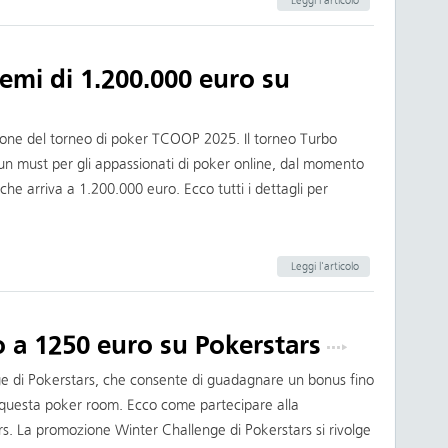
Leggi l'articolo
mi di 1.200.000 euro su
izione del torneo di poker TCOOP 2025. Il torneo Turbo
n must per gli appassionati di poker online, dal momento
he arriva a 1.200.000 euro. Ecco tutti i dettagli per
Leggi l'articolo
o a 1250 euro su Pokerstars
e di Pokerstars, che consente di guadagnare un bonus fino
questa poker room. Ecco come partecipare alla
. La promozione Winter Challenge di Pokerstars si rivolge