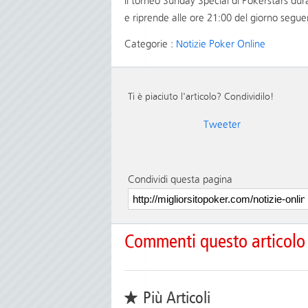
Il torneo Sunday Special di Pokerstars dura 
o
o
k
k
e riprende alle ore 21:00 del giorno seguen
e
e
r
r
Categorie :
Notizie Poker Online
e
e
c
c
a
a
l
l
Ti è piaciuto l'articolo? Condividilo!
e
e
n
n
Tweeter
d
d
a
a
r
r
i
i
t
t
Condividi questa pagina
o
o
r
r
n
n
e
e
i
i
Commenti questo articolo
g
g
r
r
a
a
t
t
Più Articoli
u
u